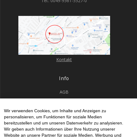
Tel.: 0049-9561-5527-0
Kontakt
Info
AGB
Datenschutz
Wir verwenden Cookies, um Inhalte und Anzeigen zu
Impressum
personalisieren, um Funktionen für soziale Medien
Kontakt Allgemein
bereitzustellen und um unseren Datenverkehr zu analysieren.
Wir geben auch Informationen über Ihre Nutzung unserer
Kontakt gesticke Fahne
Website an unsere Partner für soziale Medien, Werbung und