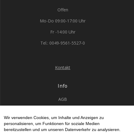
Offen
Mo-Do 09:00-17:00 Uhr
Fr -14:00 Uhr
Tel.: 0049-9561-5527-0
Kontakt
Info
AGB
Datenschutz
Wir verwenden Cookies, um Inhalte und Anzeigen zu
Impressum
personalisieren, um Funktionen für soziale Medien
Kontakt Allgemein
bereitzustellen und um unseren Datenverkehr zu analysieren.